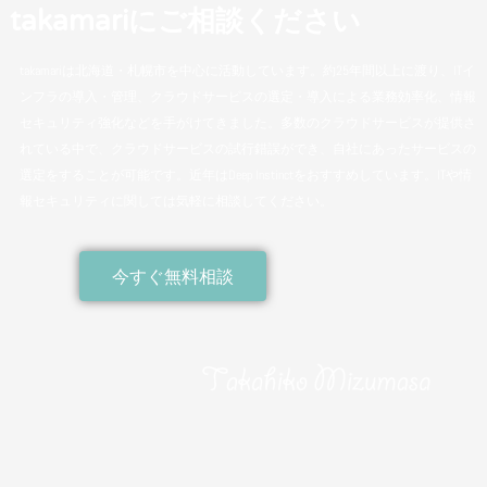
takamariにご相談ください
takamariは北海道・札幌市を中心に活動しています。約25年間以上に渡り、ITイ
ンフラの導入・管理、クラウドサービスの選定・導入による業務効率化、情報
セキュリティ強化などを手がけてきました。多数のクラウドサービスが提供さ
れている中で、クラウドサービスの試行錯誤ができ、自社にあったサービスの
選定をすることが可能です。近年はDeep Instinctをおすすめしています。ITや情
報セキュリティに関しては気軽に相談してください。
今すぐ無料相談