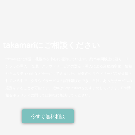
takamariにご相談ください
takamariは北海道・札幌市を中心に活動しています。約25年間以上に渡り、ITイ
ンフラの導入・管理、クラウドサービスの選定・導入による業務効率化、情報
セキュリティ強化などを手がけてきました。多数のクラウドサービスが提供さ
れている中で、クラウドサービスの試行錯誤ができ、自社にあったサービスの
選定をすることが可能です。近年はDeep Instinctをおすすめしています。ITや情
報セキュリティに関しては気軽に相談してください。
今すぐ無料相談