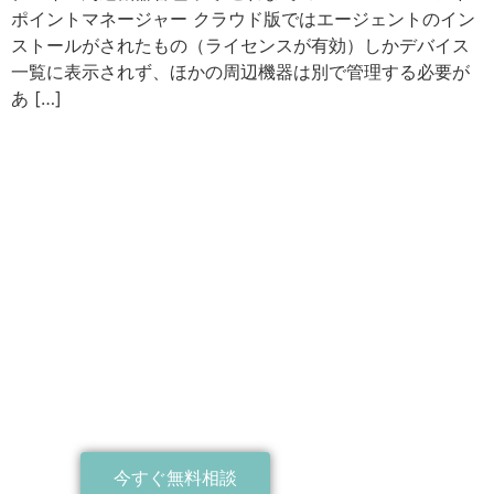
ポイントマネージャー クラウド版ではエージェントのイン
ストールがされたもの（ライセンスが有効）しかデバイス
一覧に表示されず、ほかの周辺機器は別で管理する必要が
あ […]
takamariにご相談ください
takamariは北海道・札幌市を中心に活動しています。約25年間以上に渡り、ITイ
ンフラの導入・管理、クラウドサービスの選定・導入による業務効率化、情報
セキュリティ強化などを手がけてきました。多数のクラウドサービスが提供さ
れている中で、クラウドサービスの試行錯誤ができ、自社にあったサービスの
選定をすることが可能です。近年はDeep Instinctをおすすめしています。ITや情
報セキュリティに関しては気軽に相談してください。
今すぐ無料相談